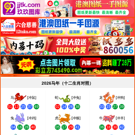
2026马年（十二生肖对照）
马
[冲鼠]
蛇
[冲兔]
龙
[冲狗]
01
13
25
37
49
02
14
26
38
03
15
27
39
兔
[冲鸡]
虎
[冲猴]
牛
[冲羊]
04
16
28
40
05
17
29
41
06
18
30
42