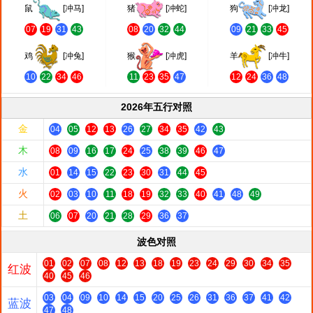
鼠
[冲马]
猪
[冲蛇]
狗
[冲龙]
07
19
31
43
08
20
32
44
09
21
33
45
鸡
[冲兔]
猴
[冲虎]
羊
[冲牛]
10
22
34
46
11
23
35
47
12
24
36
48
2026年五行对照
金
04
05
12
13
26
27
34
35
42
43
木
08
09
16
17
24
25
38
39
46
47
水
01
14
15
22
23
30
31
44
45
火
02
03
10
11
18
19
32
33
40
41
48
49
土
06
07
20
21
28
29
36
37
波色对照
01
02
07
08
12
13
18
19
23
24
29
30
34
35
红波
40
45
46
03
04
09
10
14
15
20
25
26
31
36
37
41
42
蓝波
47
48