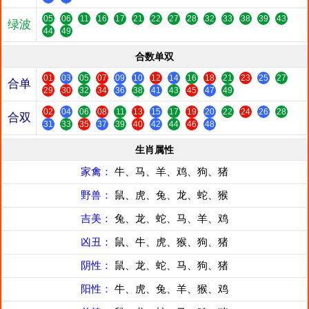
05
06
11
16
17
21
22
27
28
32
33
38
39
43
绿波
44
49
合数单双
01
03
05
07
09
10
12
14
16
18
21
23
25
27
合单
29
30
32
34
36
38
41
43
45
47
49
02
04
06
08
11
13
15
17
19
20
22
24
26
28
合双
31
33
35
37
39
40
42
44
46
48
生肖属性
家禽：
牛、马、羊、鸡、狗、猪
野兽：
鼠、虎、兔、龙、蛇、猴
吉美：
兔、龙、蛇、马、羊、鸡
凶丑：
鼠、牛、虎、猴、狗、猪
阴性：
鼠、龙、蛇、马、狗、猪
阳性：
牛、虎、兔、羊、猴、鸡